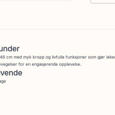
tunder
 46 cm med myk kropp og livfulle funksjoner som gjør leken
evegelser for en engasjerende opplevelse.
evende
age