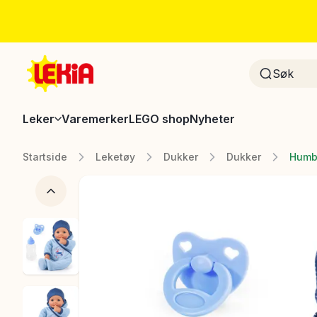
Leker
Varemerker
LEGO shop
Nyheter
Startside
Leketøy
Dukker
Dukker
Humbl