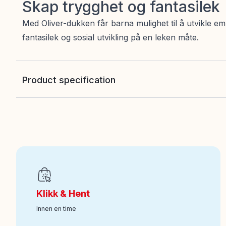
Skap trygghet og fantasilek
Med Oliver-dukken får barna mulighet til å utvikle 
fantasilek og sosial utvikling på en leken måte.
Product specification
EAN
:
7333380001880
Art nr
:
100-12108767
Klikk & Hent
Innen en time