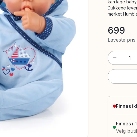
kan lage baby
Dukkene lever
merket Humbl
699
Laveste pris
1
Finnes ik
Finnes i 
Velg buti