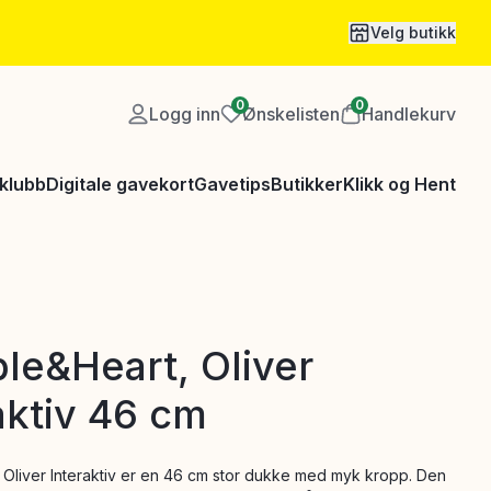
Velg butikk
0
0
Logg inn
Ønskelisten
Handlekurv
klubb
Digitale gavekort
Gavetips
Butikker
Klikk og Hent
e&Heart, Oliver
aktiv 46 cm
Oliver Interaktiv er en 46 cm stor dukke med myk kropp. Den