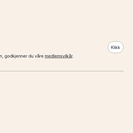
Klikk
n, godkjenner du våre
medlemsvilkår
.