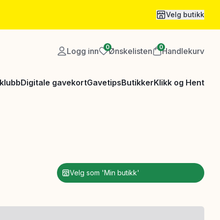
Velg butikk
0
0
Logg inn
Ønskelisten
Handlekurv
klubb
Digitale gavekort
Gavetips
Butikker
Klikk og Hent
Velg som 'Min butikk'