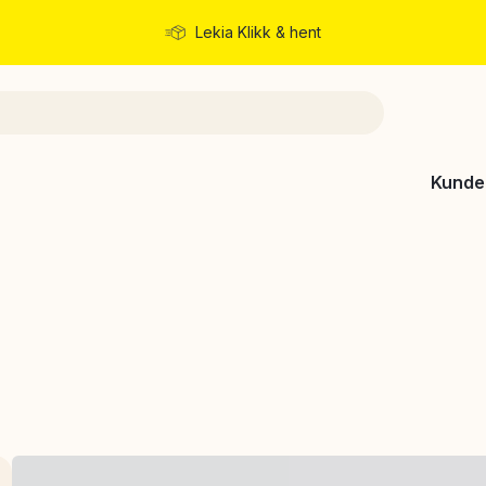
Lekia Klikk & hent
Rask levering
Kunde