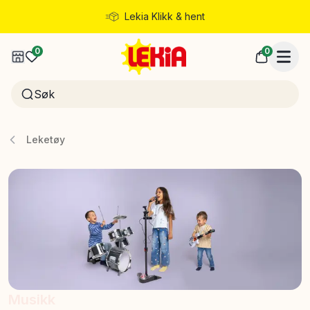
Lekia Klikk & hent
Rask levering
0
0
Leketøy
Musikk