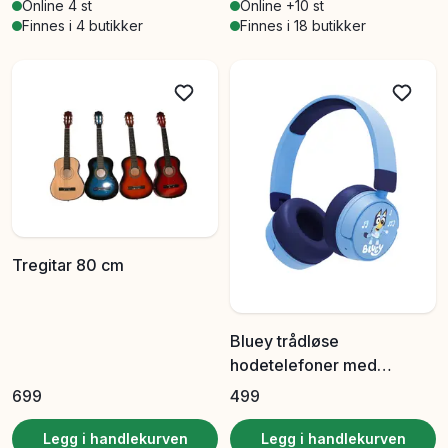
Online 4 st
Online +10 st
Finnes i 4 butikker
Finnes i 18 butikker
Tregitar 80 cm
Bluey trådløse
hodetelefoner med
volumkontroll 85/95 dB
699
499
Legg i handlekurven
Legg i handlekurven