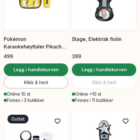
Pokémon
Stage, Elektrisk fiolin
Karaokehøyttaler Pikachu
LED-mikrofon
499
399
Legg i handlekurven
Legg i handlekurven
Klikk & hent
Klikk & hent
Online 10 st
Online +10 st
Finnes i 3 butikker
Finnes i 11 butikker
Outlet