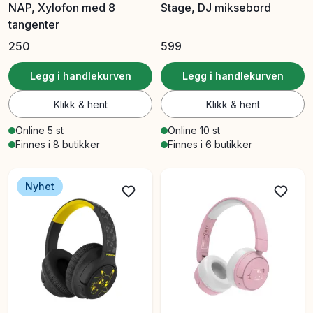
NAP, Xylofon med 8
Stage, DJ miksebord
tangenter
250
599
Legg i handlekurven
Legg i handlekurven
Klikk & hent
Klikk & hent
Online 5 st
Online 10 st
Finnes i 8 butikker
Finnes i 6 butikker
Nyhet