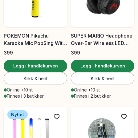
POKEMON Pikachu
SUPER MARIO Headphone
Karaoke Mic PopSing With
Over-Ear Wireless LED
LED
Light Sharing Aux
399
399
Legg i handlekurven
Legg i handlekurven
Klikk & hent
Klikk & hent
Online +10 st
Online +10 st
Finnes i 3 butikker
Finnes i 2 butikker
Nyhet