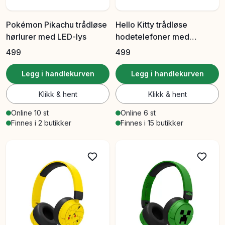
Pokémon Pikachu trådløse
Hello Kitty trådløse
hørlurer med LED-lys
hodetelefoner med
volumbegrensning 85/95
499
499
dB
Legg i handlekurven
Legg i handlekurven
Klikk & hent
Klikk & hent
Online 10 st
Online 6 st
Finnes i 2 butikker
Finnes i 15 butikker