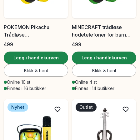
POKEMON Pikachu
MINECRAFT trådløse
Trådløse
hodetelefoner for barn
Barnehodetelefoner
85/95dB
499
499
85/95dB
Legg i handlekurven
Legg i handlekurven
Klikk & hent
Klikk & hent
Online 10 st
Online 4 st
Finnes i 16 butikker
Finnes i 14 butikker
Nyhet
Outlet