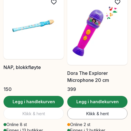
NAP, blokkfløyte
Dora The Explorer
Microphone 20 cm
150
399
Legg i handlekurven
Legg i handlekurven
Klikk & hent
Klikk & hent
Online 8 st
Online 2 st
Finnes i 13 butikker
Finnes i 2 butikker