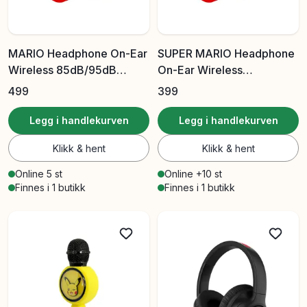
MARIO Headphone On-Ear
SUPER MARIO Headphone
Wireless 85dB/95dB
On-Ear Wireless
Sharing Aux
85dB/95dB Sharing Aux
499
399
Legg i handlekurven
Legg i handlekurven
Klikk & hent
Klikk & hent
Online 5 st
Online +10 st
Finnes i 1 butikk
Finnes i 1 butikk