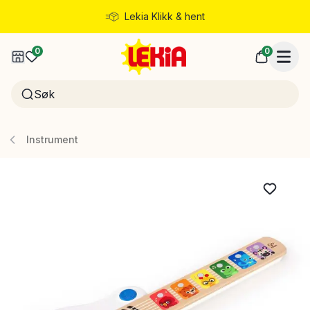
Lekia Klikk & hent
Rask levering
0
0
Instrument