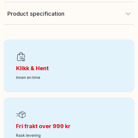
Product specification
EAN
:
6943478030268
Art nr
:
118-87-800893
Klikk & Hent
Innen en time
Fri frakt over 999 kr
Rask levering