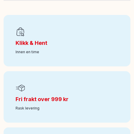
EAN
:
7333380005871
Art nr
:
100-38109531
Klikk & Hent
Innen en time
Fri frakt over 999 kr
Rask levering