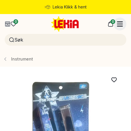
Lekia Klikk & hent
Rask levering
0
0
Instrument