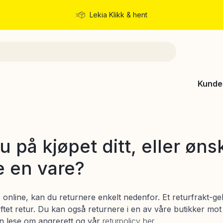
Lekia Klikk & hent
Rask levering
Kunde
 på kjøpet ditt, eller øns
e en vare?
øp online, kan du returnere enkelt nedenfor. Et returfrakt-g
tet retur. Du kan også returnere i en av våre butikker mot t
n lese om angrerett og vår
returpolicy her.