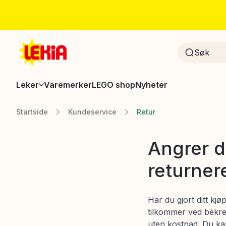
Leker
Varemerker
LEGO shop
Nyheter
Startside
Kundeservice
Retur
Angrer du
returner
Har du gjort ditt kj
tilkommer ved bekref
uten kostnad. Du ka