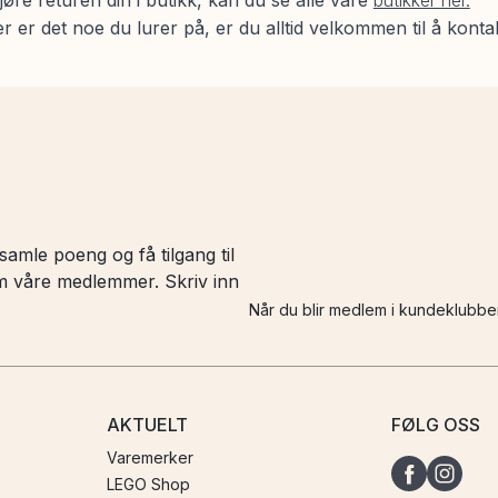
jøre returen din i butikk, kan du se alle våre
butikker her.
r er det noe du lurer på, er du alltid velkommen til å kont
amle poeng og få tilgang til
 om våre medlemmer. Skriv inn
Når du blir medlem i kundeklubbe
AKTUELT
FØLG OSS
Varemerker
LEGO Shop