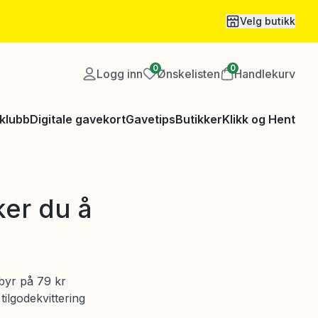
Velg butikk
0
0
Logg inn
Ønskelisten
Handlekurv
klubb
Digitale gavekort
Gavetips
Butikker
Klikk og Hent
ker du å
ebyr på 79 kr
ilgodekvittering