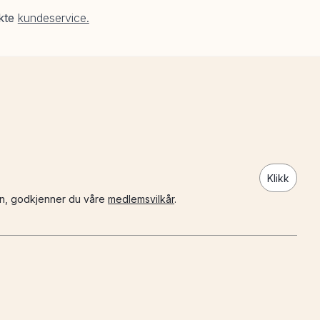
akte
kundeservice.
Klikk
n, godkjenner du våre
medlemsvilkår
.