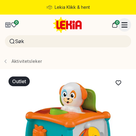
Lekia Klikk & hent
Rask levering
0
0
Aktivitetsleker
Outlet