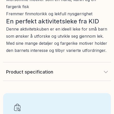
fargerik fisk
Fremmer finmotorikk og lekfull nysgjerrighet
En perfekt aktivitetsleke fra KID
Denne aktivitetskuben er en ideell leke for små barn
som ønsker å utforske og utvikle seg gjennom lek.
Med sine mange detaljer og fargerike motiver holder
den barnets interesse og tilbyr varierte utfordringer.
Product specification
EAN
:
8005125785568
Art nr
:
100-68108962