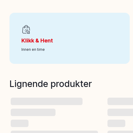
Alder fra
:
1
Art nr
:
100-121011258
Klikk & Hent
Innen en time
Lignende produkter