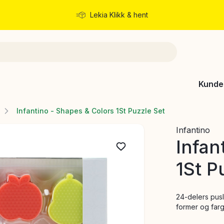
Lekia Klikk & hent
Rask levering
Kunde
Infantino - Shapes & Colors 1St Puzzle Set
Infantino
Infan
1St P
24-delers pusl
former og farg