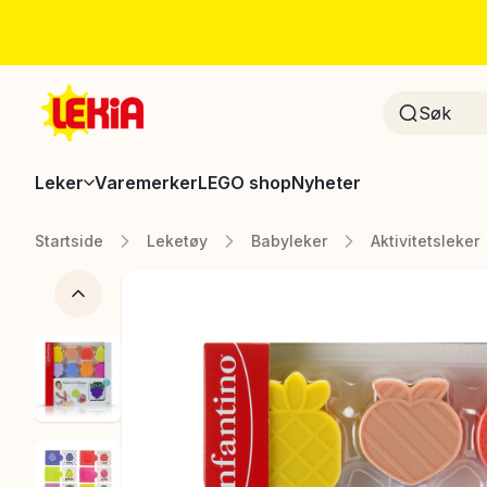
Leker
Varemerker
LEGO shop
Nyheter
Startside
Leketøy
Babyleker
Aktivitetsleker