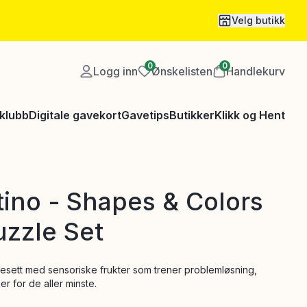
Velg butikk
0
0
Logg inn
Ønskelisten
Handlekurv
klubb
Digitale gavekort
Gavetips
Butikker
Klikk og Hent
tino - Shapes & Colors
uzzle Set
esett med sensoriske frukter som trener problemløsning,
er for de aller minste.