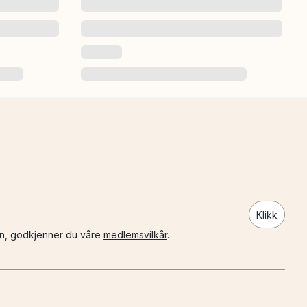
Klikk
n, godkjenner du våre
medlemsvilkår
.