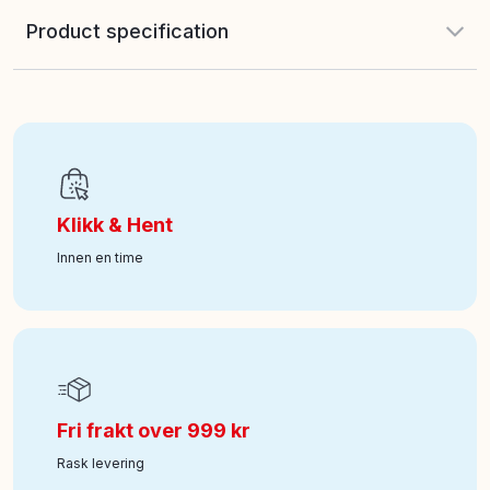
Product specification
EAN
:
773554063011
Alder fra
:
0
Klikk & Hent
Art nr
:
100-121010612
Innen en time
Fri frakt over 999 kr
Rask levering