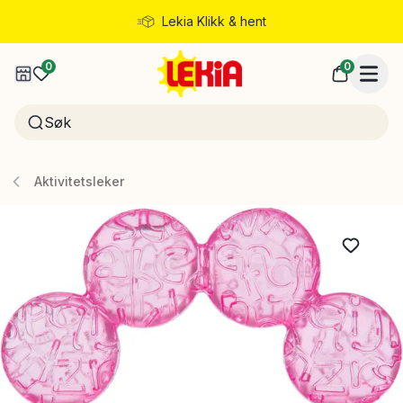
Lekia Klikk & hent
Rask levering
0
0
Aktivitetsleker