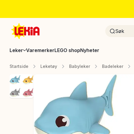
Leker
Varemerker
LEGO shop
Nyheter
Startside
Leketøy
Babyleker
Badeleker