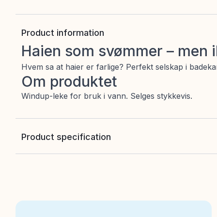
Product information
Haien som svømmer – men ik
Hvem sa at haier er farlige? Perfekt selskap i badeka
Om produktet
Windup-leke for bruk i vann. Selges stykkevis.
Product specification
EAN
:
7333380013579
Alder fra
:
1