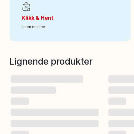
Art nr
:
100-123010887
Klikk & Hent
Innen en time
Lignende produkter