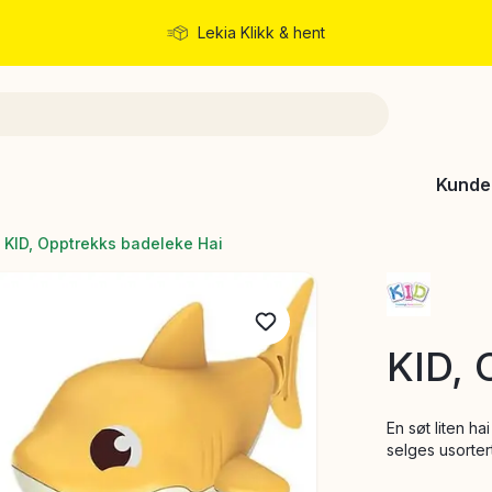
Lekia Klikk & hent
Rask levering
Kunde
KID, Opptrekks badeleke Hai
KID, 
En søt liten h
selges usorter