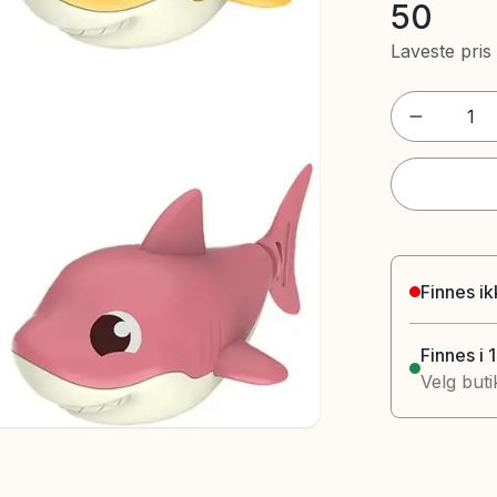
50
Laveste pris
1
Finnes ik
Finnes i 
Velg buti