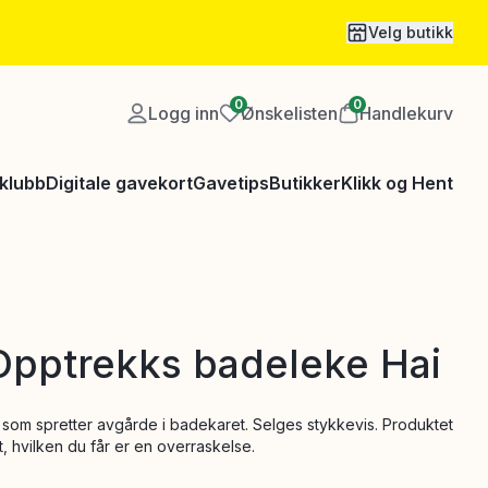
Velg butikk
0
0
Logg inn
Ønskelisten
Handlekurv
klubb
Digitale gavekort
Gavetips
Butikker
Klikk og Hent
Opptrekks badeleke Hai
ai som spretter avgårde i badekaret. Selges stykkevis. Produktet
t, hvilken du får er en overraskelse.