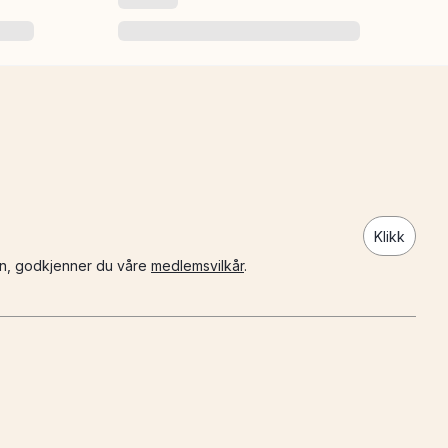
Klikk
n, godkjenner du våre
medlemsvilkår
.