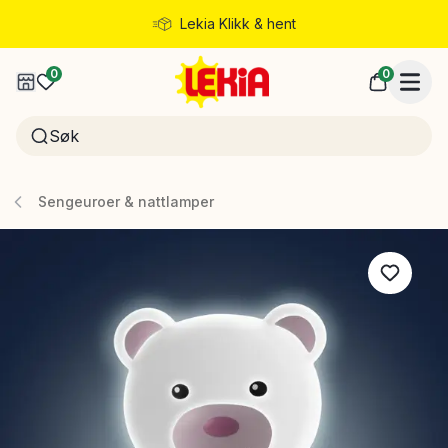
Lekia Klikk & hent
Rask levering
0
0
Sengeuroer & nattlamper