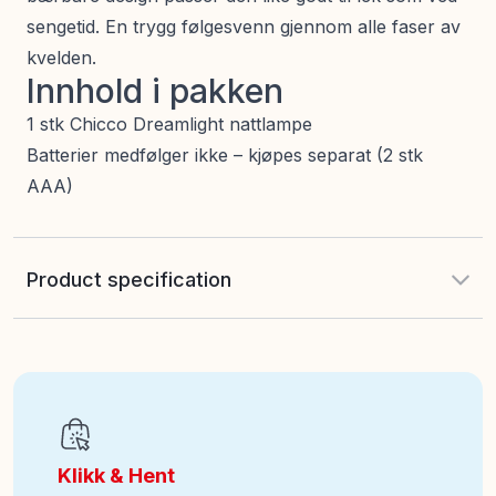
sengetid. En trygg følgesvenn gjennom alle faser av
kvelden.
Innhold i pakken
1 stk Chicco Dreamlight nattlampe
Batterier medfølger ikke – kjøpes separat (2 stk
AAA)
Product specification
EAN
:
8058664111381
Art nr
:
100-127013050
Klikk & Hent