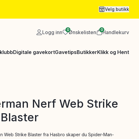
Velg butikk
0
0
Logg inn
Ønskelisten
Handlekurv
klubb
Digitale gavekort
Gavetips
Butikker
Klikk og Hent
rman Nerf Web Strike
Blaster
 Web Strike Blaster fra Hasbro skaper du Spider-Man-