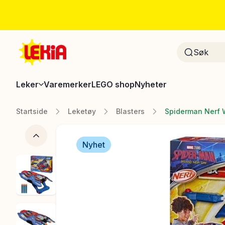
Leker
Varemerker
LEGO shop
Nyheter
Startside
Leketøy
Blasters
Spiderman Nerf W
Nyhet