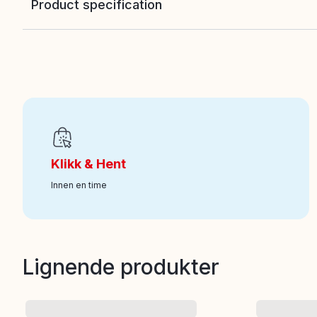
Product specification
EAN
:
5010996415615
Alder fra
:
5
Art nr
:
331-802915
Klikk & Hent
Innen en time
Lignende produkter