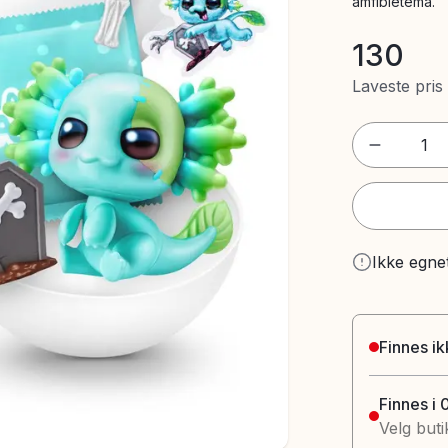
amfibietema.
130
Laveste pris
1
Ikke egne
Finnes ik
Finnes i 
Velg buti