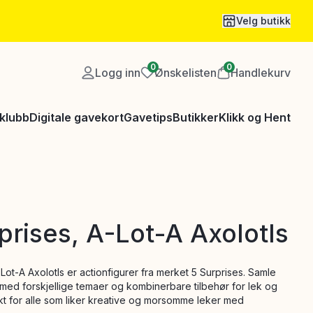
Velg butikk
0
0
Logg inn
Ønskelisten
Handlekurv
klubb
Digitale gavekort
Gavetips
Butikker
Klikk og Hent
prises, A-Lot-A Axolotls
-Lot-A Axolotls er actionfigurer fra merket 5 Surprises. Samle
 med forskjellige temaer og kombinerbare tilbehør for lek og
kt for alle som liker kreative og morsomme leker med