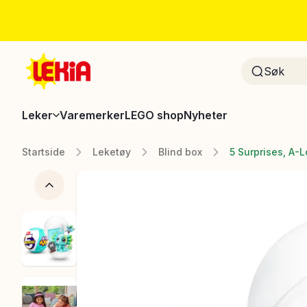
Leker
Varemerker
LEGO shop
Nyheter
Startside
Leketøy
Blind box
5 Surprises, A-L