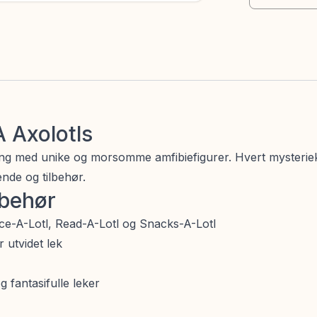
 Axolotls
ing med unike og morsomme amfibiefigurer. Hvert mysterie
ende og tilbehør.
lbehør
nce-A-Lotl, Read-A-Lotl og Snacks-A-Lotl
 utvidet lek
 fantasifulle leker