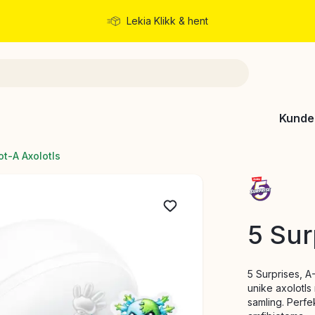
Lekia Klikk & hent
Rask levering
Kunde
ot-A Axolotls
5 Sur
5 Surprises, A
unike axolotls
samling. Perfe