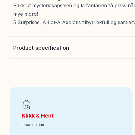
Pakk ut mysteriekapselen og la fantasien få plass nå
mye moro!
5 Surprises, A-Lot-A Axolotls tilbyr lekfull og samle
Product specification
EAN
:
4894687036444
Art nr
:
100-226011024
Klikk & Hent
Innen en time