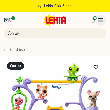
Lekia Klikk & hent
Rask levering
0
0
Blind box
Outlet