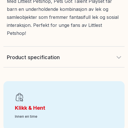
Med Littlest Petshop, Pets Got Talent Playset får
barn en underholdende kombinasjon av lek og
samleobjekter som fremmer fantasifull lek og sosial
interaksjon. Perfekt for unge fans av Littlest
Petshop!
Product specification
EAN
:
0885561005585
Art nr
:
100-181010143
Klikk & Hent
Innen en time