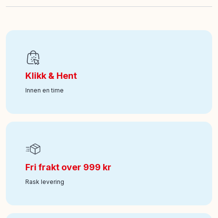
EAN
:
5710409109147
Art nr
:
494-3974
Klikk & Hent
Innen en time
Fri frakt over 999 kr
Rask levering