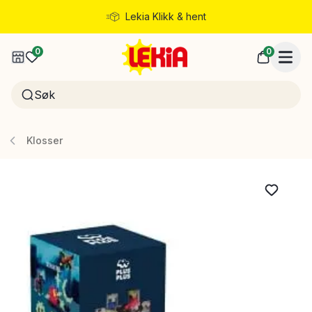
Lekia Klikk & hent
Rask levering
0
0
Klosser