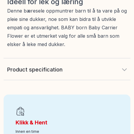
Ideell for lek og læring
Denne bæresele oppmuntrer barn til å ta vare på og
pleie sine dukker, noe som kan bidra til å utvikle
empati og ansvarlighet. BABY born Baby Carrier
Flower er et utmerket valg for alle små barn som
elsker å leke med dukker.
Product specification
EAN
:
4001167837917
Art nr
:
242-837917
Klikk & Hent
Innen en time