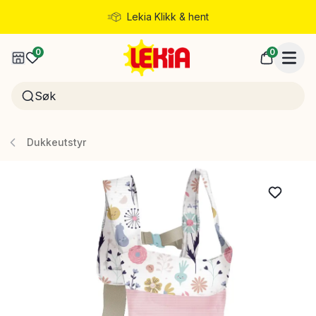
Lekia Klikk & hent
Rask levering
0
0
Dukkeutstyr