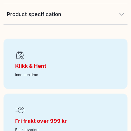
Product specification
EAN
:
5055394029255
Alder fra
:
6
Klikk & Hent
Art nr
:
242-1042DIS
Innen en time
Fri frakt over 999 kr
Rask levering