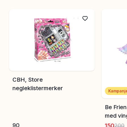
Her finnes alt fra lekne drakter for de minste til elegan
La fantasien flyte og gjør ditt neste arrangement ufo
CBH, Store
negleklistermerker
Kampanje
Be Frie
med vin
90
150
200