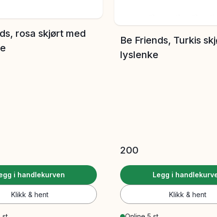
ds, rosa skjørt med
Be Friends, Turkis sk
ge
lyslenke
200
egg i handlekurven
Legg i handlekurv
Klikk & hent
Klikk & hent
 st
Online 5 st