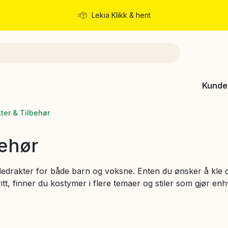
Lekia Klikk & hent
Rask levering
Kunde
ter & Tilbehør
behør
edrakter for både barn og voksne. Enten du ønsker å kle 
tt, finner du kostymer i flere temaer og stiler som gjør en
r kombineres ofte med morsomme byggesett og lekesett for
 enkelt velge riktig størrelse, aldersgruppe, prisklasse og
 har aldri vært enklere å finne den perfekte maskeradedra