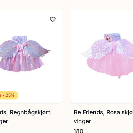
te varianter for voksne, alle med høy kvalitet og variert des
rglemmelig med våre maskeradedrakter.
 - 25%
nds, Regnbågskjørt
Be Friends, Rosa skj
ger
vinger
180