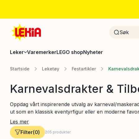
Leker
Varemerker
LEGO shop
Nyheter
Startside
Leketøy
Festartikler
Karnevalsdrak
Karnevalsdrakter & Til
Oppdag vårt inspirerende utvalg av karneval/maskerad
ut som en klassisk eventyrfigur eller en moderne favori
maskeradefest ekstra spesiell. Våre maskeradedrakte
Les mer
skape et komplett utseende. Med praktiske filtre kan du
Filter
(
0
)
205
produkter
produktkategori som passer dine behov og ønsker. Det