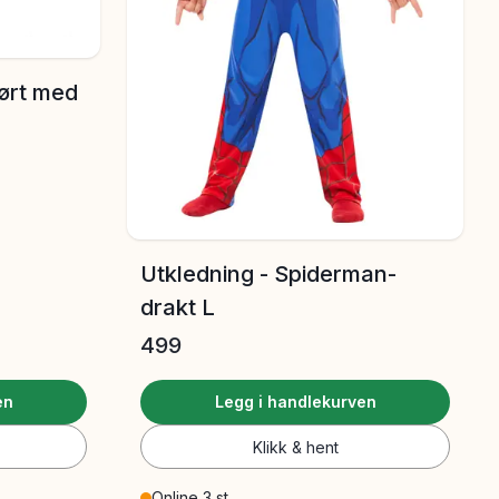
jørt med
Utkledning - Spiderman-
drakt L
499
en
Legg i handlekurven
Klikk & hent
Online 3 st