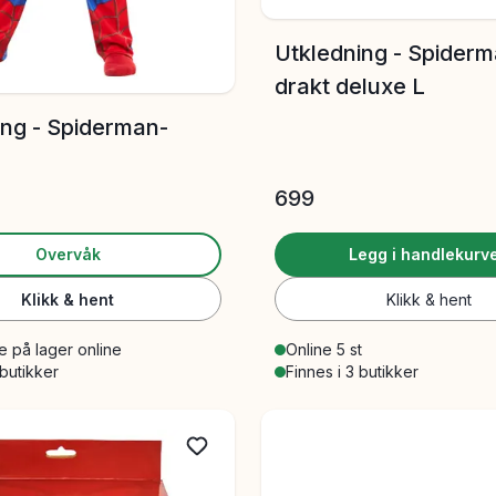
Utkledning - Spiderm
drakt deluxe L
ing - Spiderman-
699
Overvåk
Legg i handlekurv
Klikk & hent
Klikk & hent
e på lager online
Online 5 st
 butikker
Finnes i 3 butikker