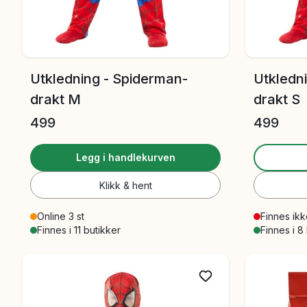
Utkledning - Spiderman-
Utkledn
drakt M
drakt S
499
499
Legg i handlekurven
Klikk & hent
Online 3 st
Finnes ikk
Finnes i 11 butikker
Finnes i 8