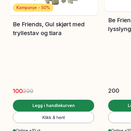
Kampanje - 50%
Be Frien
Be Friends, Gul skjørt med
lysslyn
tryllestav og tiara
200
100
200
Legg i handlekurven
L
Klikk & hent
Online +10 st
Online +10