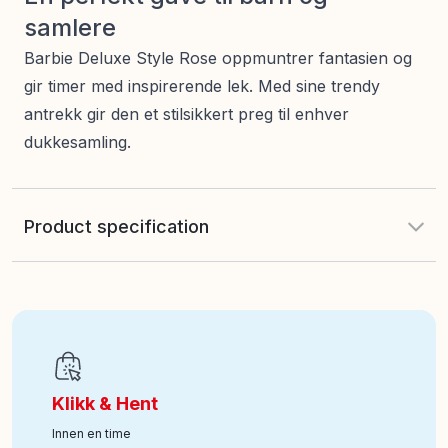
samlere
Barbie Deluxe Style Rose oppmuntrer fantasien og
gir timer med inspirerende lek. Med sine trendy
antrekk gir den et stilsikkert preg til enhver
dukkesamling.
Product specification
EAN
:
194735255986
Art nr
:
118-960-2509
Klikk & Hent
Innen en time