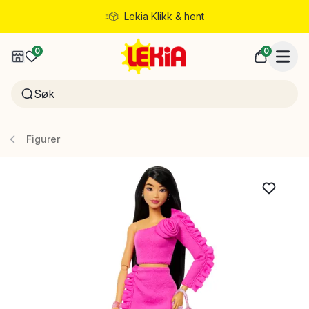
Lekia Klikk & hent
Rask levering
0
0
Figurer