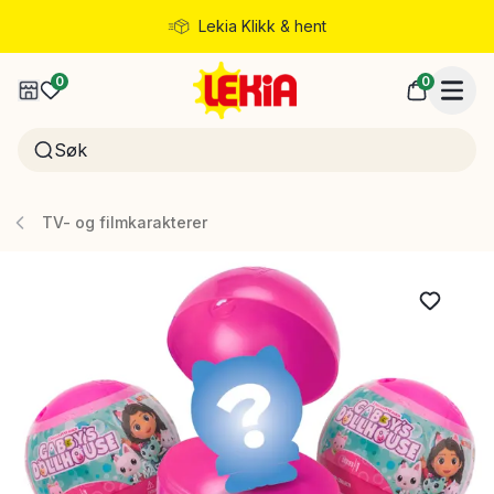
Lekia Klikk & hent
Rask levering
0
0
TV- og filmkarakterer