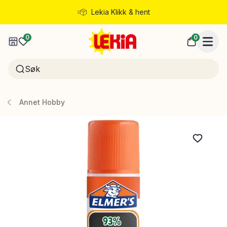
Lekia Klikk & hent
Rask levering
0
0
Annet Hobby