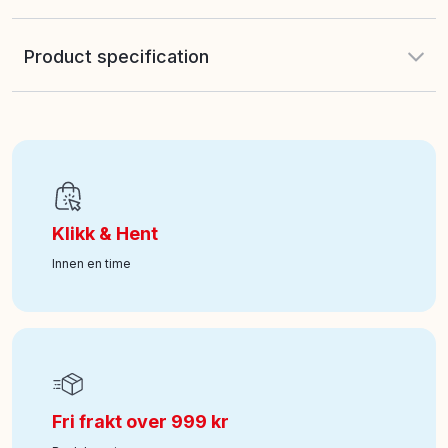
Product specification
EAN
:
3026981378751
Art nr
:
100-64109290
Klikk & Hent
Innen en time
Fri frakt over 999 kr