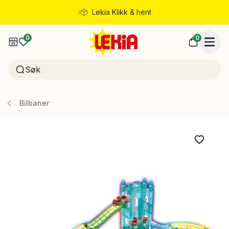
Lekia Klikk & hent
Rask levering
0
0
Bilbaner