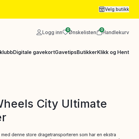
Velg butikk
0
0
Logg inn
Ønskelisten
Handlekurv
klubb
Digitale gavekort
Gavetips
Butikker
Klikk og Hent
heels City Ultimate
er
mp med denne store dragetransporteren som har en ekstra