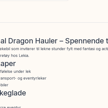
ual Dragon Hauler – Spennende 
bil som inviterer til lekne stunder fylt med fantasi og acti
øretøy hos Lekia.
kaper
følelse under lek
 transport- og eventyrleker
biler
ekeglade
rre eventyr