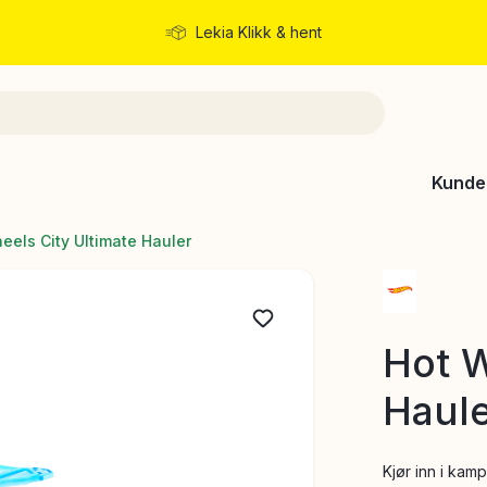
Lekia Klikk & hent
Rask levering
Kunde
eels City Ultimate Hauler
Hot W
Haul
Kjør inn i ka