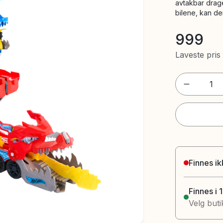
avtakbar drage
bilene, kan de
999
Laveste pris
1
Finnes ik
Finnes i 
Velg buti