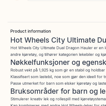
Product information
Hot Wheels City Ultimate D
Hot Wheels City Ultimate Dual Dragon Hauler er en leke
andre kjøretøy, og tilhører kategorien lekebiler og kj
Nøkkelfunksjoner og egens
Robust vekt på 1,925 kg som gir en stabil og holdbar 
Klassifisert som lastebil, noe som gjør den ideell for
Passe utmerket for barn som elsker kjøretøy og laste
Bruksområder for barn og l
Stimulerer kreativ lek og rollespill med kjøretøystema
Kan kombineres med andre Hot Wheels-leker for stø