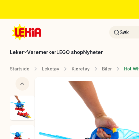
Leker
Varemerker
LEGO shop
Nyheter
Startside
Leketøy
Kjøretøy
Biler
Hot Wh