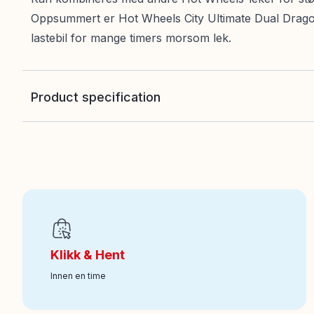
Oppsummert er Hot Wheels City Ultimate Dual Dragon
lastebil for mange timers morsom lek.
Product specification
EAN
:
194735264179
Art nr
:
100-242011942
Klikk & Hent
Innen en time