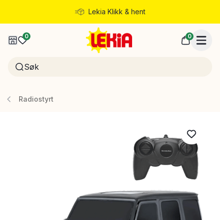
Lekia Klikk & hent
Rask levering
0
0
Radiostyrt