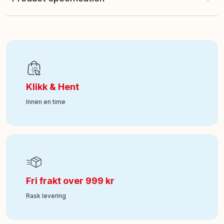
EAN
:
6930751315211
Alder fra
:
6
Klikk & Hent
Art nr
:
242-95800
Innen en time
Fri frakt over 999 kr
Rask levering