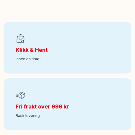
EAN
:
0196566453500
Art nr
:
242-216648
Klikk & Hent
Innen en time
Fri frakt over 999 kr
Rask levering