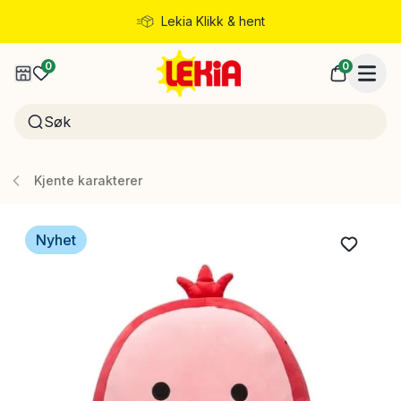
Lekia Klikk & hent
Rask levering
0
0
Kjente karakterer
Nyhet