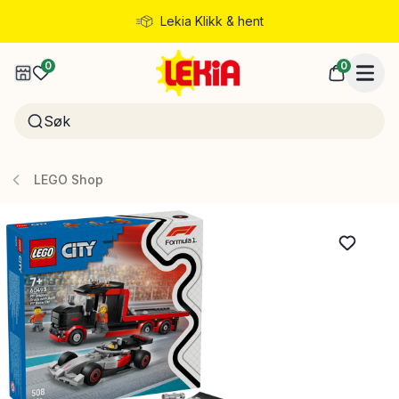
Lekia Klikk & hent
Rask levering
0
0
LEGO Shop