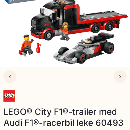
LEGO® City F1®-trailer med
Audi F1®-racerbil leke 60493