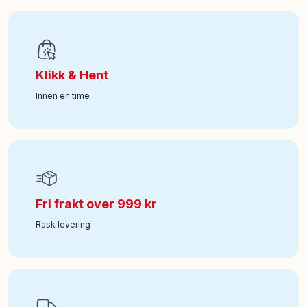
Antall deler
:
508
EAN
:
5702018056844
Klikk & Hent
Alder fra
:
7
Innen en time
Art nr
:
350-60493
Fri frakt over 999 kr
Rask levering