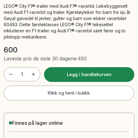
LEGO® City F1®-trailer med Audi F1®-racerbil. Lekebyggesett
med Audi F1-racerbil og trailer. Kjøretøyleker for barn fra sju år.
Gøyal gaveidé til jenter, gutter og barn som elsker racerbiler
60493. Dette førsteklasses LEGO® City F1® lekesettet
inkluderer en F1-trailer og Audi F1®-racerbil samt fører og to
pitstopp-mekanikere.
600
Laveste pris de siste 30 dagene
:
450
1
Legg i handlekurven
Klikk og hent i butikk
Finnes på lager online