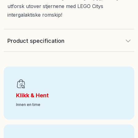
utforsk utover stjernene med LEGO Citys
intergalaktiske romskip!
Product specification
Antall deler
:
240
EAN
:
5702017588094
Klikk & Hent
Alder fra
:
6
Innen en time
Art nr
:
350-60430