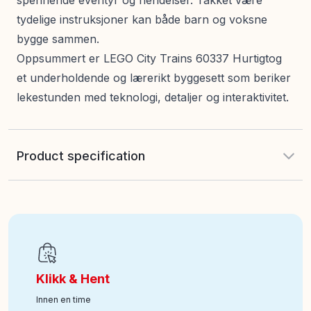
spennende eventyr og hendelser. Takket være
tydelige instruksjoner kan både barn og voksne
bygge sammen.
Oppsummert er LEGO City Trains 60337 Hurtigtog
et underholdende og lærerikt byggesett som beriker
lekestunden med teknologi, detaljer og interaktivitet.
Product specification
Antall deler
:
764
EAN
:
5702017162126
Klikk & Hent
Alder fra
:
7
Innen en time