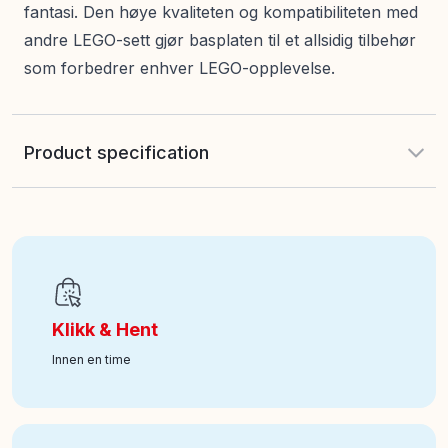
fantasi. Den høye kvaliteten og kompatibiliteten med
andre LEGO-sett gjør basplaten til et allsidig tilbehør
som forbedrer enhver LEGO-opplevelse.
Product specification
Antall deler
:
1
EAN
:
5702017185279
Klikk & Hent
Alder fra
:
4
Innen en time
Art nr
:
350-11024