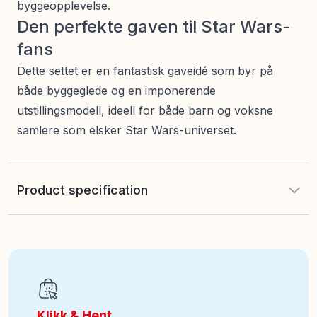
byggeopplevelse.
Den perfekte gaven til Star Wars-
fans
Dette settet er en fantastisk gaveidé som byr på
både byggeglede og en imponerende
utstillingsmodell, ideell for både barn og voksne
samlere som elsker Star Wars-universet.
Product specification
Antall deler
:
1050
EAN
:
5702017584379
Klikk & Hent
Alder fra
:
10