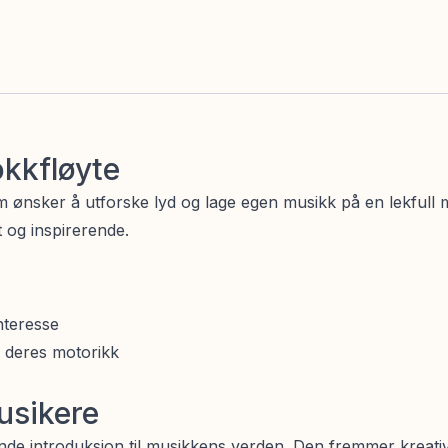
kkfløyte
 ønsker å utforske lyd og lage egen musikk på en lekfull m
t og inspirerende.
nteresse
e deres motorikk
usikere
 introduksjon til musikkens verden. Den fremmer kreativite