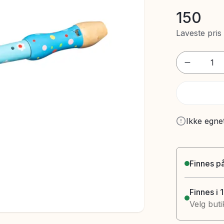
150
Laveste pris
1
Ikke egne
Finnes på
Finnes i 
Velg buti