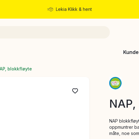
Lekia Klikk & hent
Rask levering
Kunde
AP, blokkfløyte
NAP, 
NAP blokkfløyte
oppmuntrer ba
måte, noe som 