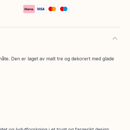
åte. Den er laget av malt tre og dekorert med glade
t og lydutforskning i et trygt og fargerikt design,