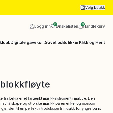
Velg butikk
0
0
Logg inn
Ønskelisten
Handlekurv
klubb
Digitale gavekort
Gavetips
Butikker
Klikk og Hent
blokkfløyte
 fra Lekia er et fargerikt musikkinstrument i malt tre. Den
rn til å skape og utforske musikk på en enkel og morsom
gjør den til en perfekt introduksjon til musikk for yngre barn.