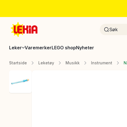
Leker
Varemerker
LEGO shop
Nyheter
Startside
Leketøy
Musikk
Instrument
N