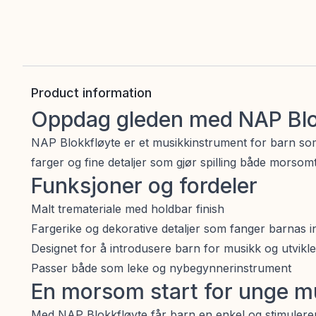
Product information
Oppdag gleden med NAP Blo
NAP Blokkfløyte er et musikkinstrument for barn som
farger og fine detaljer som gjør spilling både morsom
Funksjoner og fordeler
Malt tremateriale med holdbar finish
Fargerike og dekorative detaljer som fanger barnas i
Designet for å introdusere barn for musikk og utvikl
Passer både som leke og nybegynnerinstrument
En morsom start for unge m
Med NAP Blokkfløyte får barn en enkel og stimulerende