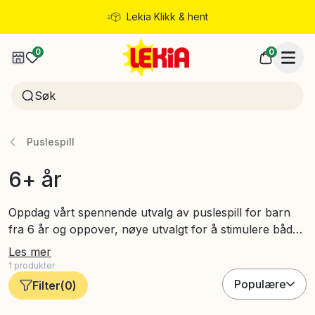
Lekia Klikk & hent
Rask levering
0
0
Puslespill
6+ år
Oppdag vårt spennende utvalg av puslespill for barn
fra 6 år og oppover, nøye utvalgt for å stimulere både
kreativitet og logisk tenkning. Her finner du puslespill
Les mer
med varierende vanskelighetsgrader og temaer som
1
produkter
dyr, natur og fantasy – perfekte for å engasjere barn i
Populære
Filter
(
0
)
denne aldersgruppen. Disse puslespillene styrker
finmotorikken og problemløsningsevnen, enten barnet