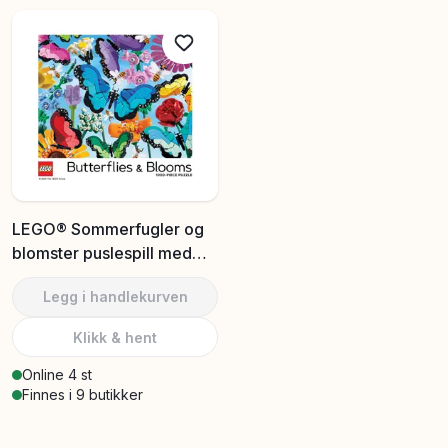
er nybegynner eller erfaren puslespiller. Velg blant
ulike antall brikker for å finne riktig utfordring som gir
en herlig følelse av mestring når puslespillet er lagt
ferdig. I tillegg til klassiske puslespill tilbyr vi også
byggesett og lekesett som kompletterer leken og gir
flere muligheter for kreativt skapende. Puslespill for 6+
år passer like godt til lek alene som samarbeid med
familie eller venner, noe som gjør det til en lærerik og
morsom aktivitet for barna.
LEGO® Sommerfugler og
blomster puslespill med
1000 deler
Legg i handlekurven
Klikk & hent
Online 4 st
Finnes i 9 butikker