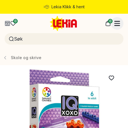
Lekia Klikk & hent
Rask levering
0
0
Skole og skrive