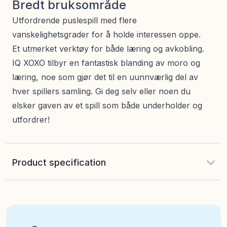
Bredt bruksområde
Utfordrende puslespill med flere
vanskelighetsgrader for å holde interessen oppe.
Et utmerket verktøy for både læring og avkobling.
IQ XOXO tilbyr en fantastisk blanding av moro og
læring, noe som gjør det til en uunnværlig del av
hver spillers samling. Gi deg selv eller noen du
elsker gaven av et spill som både underholder og
utfordrer!
Product specification
EAN
:
5414301518594
Art nr
:
505-SG1859