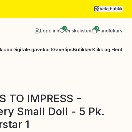
Velg butikk
0
0
Logg inn
Ønskelisten
Handlekurv
klubb
Digitale gavekort
Gavetips
Butikker
Klikk og Hent
S TO IMPRESS -
ry Small Doll - 5 Pk.
star 1