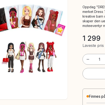
Oppdag "DRESS
merket Dress 
kreative barn
skaper den uen
moteeventyr me
1 299
Laveste pris
1
Finnes på