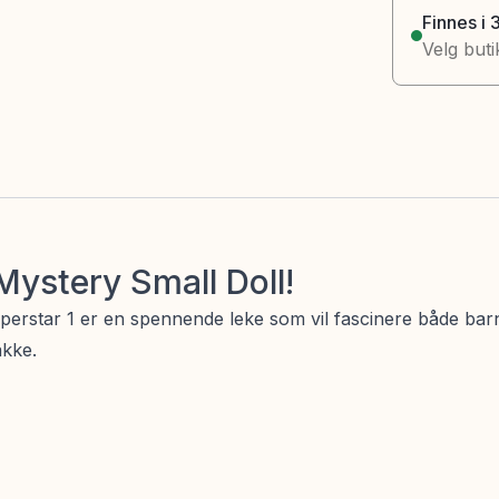
Finnes i 
Velg buti
ystery Small Doll!
rstar 1 er en spennende leke som vil fascinere både barn 
akke.