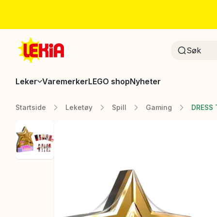
Leker
Varemerker
LEGO shop
Nyheter
Startside
Leketøy
Spill
Gaming
DRESS T