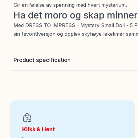
Gir en følelse av spenning med hvert mysterium.
Ha det moro og skap minner
Med DRESS TO IMPRESS - Mystery Small Doll - 5 Pk. Su
sin favorittversjon og opplev skyhøye leketimer sam
Product specification
EAN
:
810189760097
Art nr
:
100-228011674
Klikk & Hent