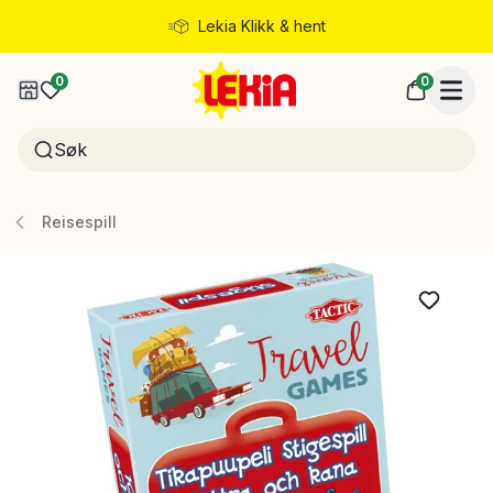
Lekia Klikk & hent
Rask levering
0
0
Reisespill