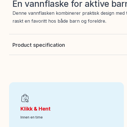
En vannflaske for aktive bar
Denne vannflasken kombinerer praktisk design med try
raskt en favoritt hos både barn og foreldre.
Product specification
EAN
:
8412497745319
Art nr
:
7113-088808718-74531
Klikk & Hent
Innen en time