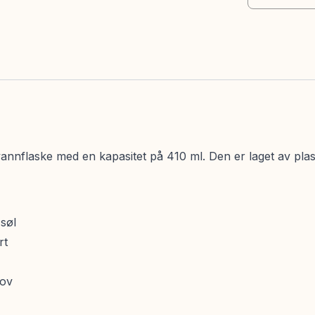
nnflaske med en kapasitet på 410 ml. Den er laget av plast 
søl
rt
hov