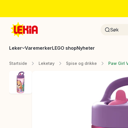
Leker
Varemerker
LEGO shop
Nyheter
Startside
Leketøy
Spise og drikke
Paw Girl 