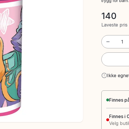
trygg for barn
140
Laveste pris
1
Ikke egne
Finnes på
Finnes i 
Velg buti