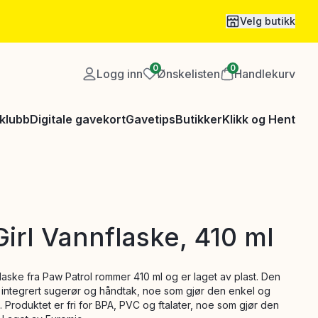
Velg butikk
0
0
Logg inn
Ønskelisten
Handlekurv
klubb
Digitale gavekort
Gavetips
Butikker
Klikk og Hent
irl Vannflaske, 410 ml
laske fra Paw Patrol rommer 410 ml og er laget av plast. Den
k integrert sugerør og håndtak, noe som gjør den enkel og
e. Produktet er fri for BPA, PVC og ftalater, noe som gjør den