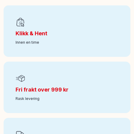
EAN
:
8412497834433
Art nr
:
7113-088808738-75043
Klikk & Hent
Innen en time
Fri frakt over 999 kr
Rask levering