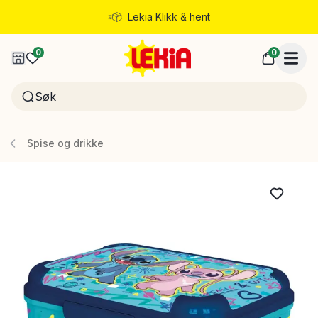
Lekia Klikk & hent
Rask levering
0
0
Spise og drikke