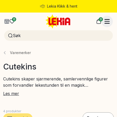
Lekia Klikk & hent
Rask levering
0
0
Varemerker
Cutekins
Cutekins skaper sjarmerende, samlervennlige figurer
som forvandler lekestunden til en magisk
oppdagelsesreise. Med kreative detaljer og myke
Les mer
former inspirerer lekene deres barn til å utforske
fantasien på en lekende måte.
4
produkter