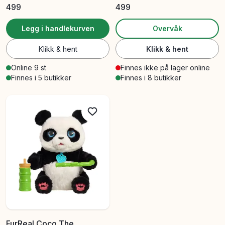
499
499
Legg i handlekurven
Overvåk
Klikk & hent
Klikk & hent
Online 9 st
Finnes ikke på lager online
Finnes i 5 butikker
Finnes i 8 butikker
FurReal Coco The