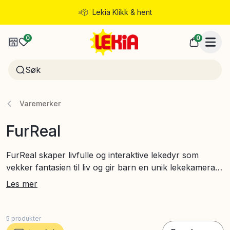
Lekia Klikk & hent
Rask levering
0
0
Varemerker
FurReal
FurReal skaper livfulle og interaktive lekedyr som
vekker fantasien til liv og gir barn en unik lekekamerat.
Med spennende bevegelser og lyder tilbyr produktene
Les mer
en engasjerende opplevelse som både underholder og
lærer. Disse innovative lekene kombinerer teknologi
med kjærlighet for dyr på en måte som beriker hvert
5
produkter
barns eventyr.