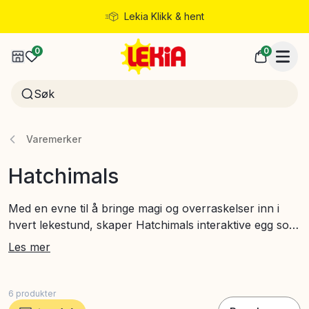
Lekia Klikk & hent
Rask levering
0
0
Varemerker
Hatchimals
Med en evne til å bringe magi og overraskelser inn i
hvert lekestund, skaper Hatchimals interaktive egg som
klekkes til fargerike figurer, noe som inspirerer barns
Les mer
fantasi og nysgjerrighet. Her finner du leker som
kombinerer teknologi og lek for å gi unike opplevelser
fylt med glede og utforskertrang.
6
produkter