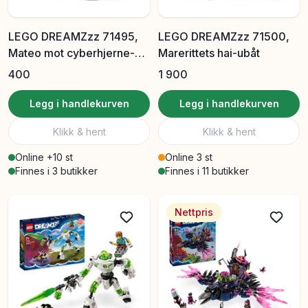
LEGO DREAMZzz 71495,
LEGO DREAMZzz 71500,
Mateo mot cyberhjerne-
Marerittets hai-ubåt
roboten
400
1 900
Legg i handlekurven
Legg i handlekurven
Klikk & hent
Klikk & hent
Online +10 st
Online 3 st
Finnes i 3 butikker
Finnes i 11 butikker
Nettpris