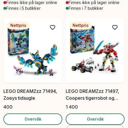
Finnes ikke på lager online
Finnes ikke på lager online
Finnes i 5 butikker
Finnes i 7 butikker
Nettpris
Nettpris
LEGO DREAMZzz 71494,
LEGO DREAMZzz 71497,
Zoeys tidsugle
Coopers tigerrobot og
Zeros hot rod-bil
400
1 400
Overvåk
Overvåk