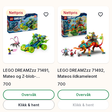
Nettpris
Nettpris
LEGO DREAMZzz 71491,
LEGO DREAMZzz 71492,
Mateo og Z-blob-
Mateos ildkameleont
racerbilen
700
700
Overvåk
Overvåk
Klikk & hent
Klikk & hent