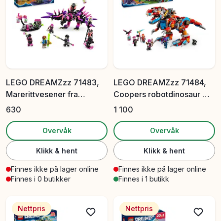
LEGO DREAMZzz 71483,
LEGO DREAMZzz 71484,
Marerittvesener fra
Coopers robotdinosaur C-
Neverheksen
Rex
630
1 100
Overvåk
Overvåk
Klikk & hent
Klikk & hent
Finnes ikke på lager online
Finnes ikke på lager online
Finnes i 0 butikker
Finnes i 1 butikk
Nettpris
Nettpris