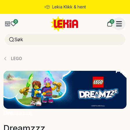
Lekia Klikk & hent
Rask levering
0
0
LEGO
Dreamzzz
Dreamzzz