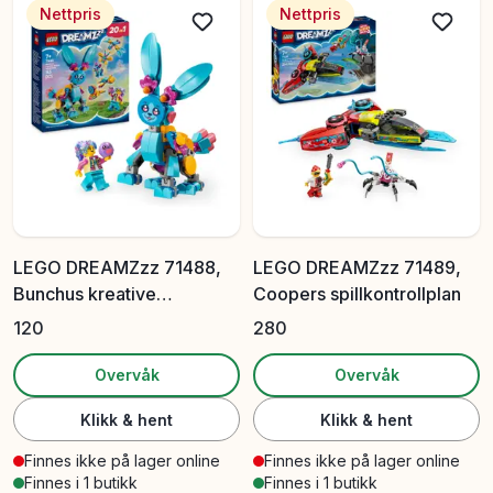
Nettpris
Nettpris
LEGO DREAMZzz 71488,
LEGO DREAMZzz 71489,
Bunchus kreative
Coopers spillkontrollplan
dyreventyr
120
280
Overvåk
Overvåk
Klikk & hent
Klikk & hent
Finnes ikke på lager online
Finnes ikke på lager online
Finnes i 1 butikk
Finnes i 1 butikk