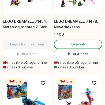
LEGO DREAMZzz 71454,
LEGO DREAMZzz 71478,
Mateo og roboten Z-Blob
Neverheksens
midnattskråke
1 400
Legg i handlekurven
Overvåk
Klikk & hent
Klikk & hent
Finnes ikke på lager online
Finnes ikke på lager online
Finnes i 0 butikker
Finnes i 3 butikker
Nettpris
Nettpris