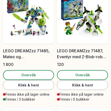
LEGO DREAMZzz 71485,
LEGO DREAMZzz 71487,
Mateo og
Eventyr med Z-Blob-robot
ridderkamproboten Z-Blob
og kjøretøy
1 800
120
Overvåk
Overvåk
Klikk & hent
Klikk & hent
Finnes ikke på lager online
Finnes ikke på lager online
Finnes i 3 butikker
Finnes i 0 butikker