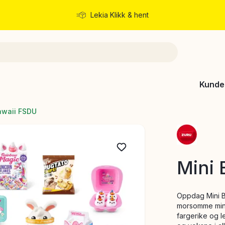
Lekia Klikk & hent
Rask levering
Kunde
awaii FSDU
Mini 
Oppdag Mini B
morsomme mini
fargerike og l