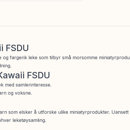
ii FSDU
 og fargerik leke som tilbyr små morsomme miniatyrprodukt
dning.
 Kawaii FSDU
ek med samlerinteresse.
barn og voksne.
arn som elsker å utforske ulike miniatyrprodukter. Uanset
enhver leketøysamling.