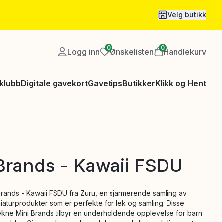
Velg butikk
0
0
Logg inn
Ønskelisten
Handlekurv
klubb
Digitale gavekort
Gavetips
Butikker
Klikk og Hent
Brands - Kawaii FSDU
rands - Kawaii FSDU fra Zuru, en sjarmerende samling av
aturprodukter som er perfekte for lek og samling. Disse
ekne Mini Brands tilbyr en underholdende opplevelse for barn