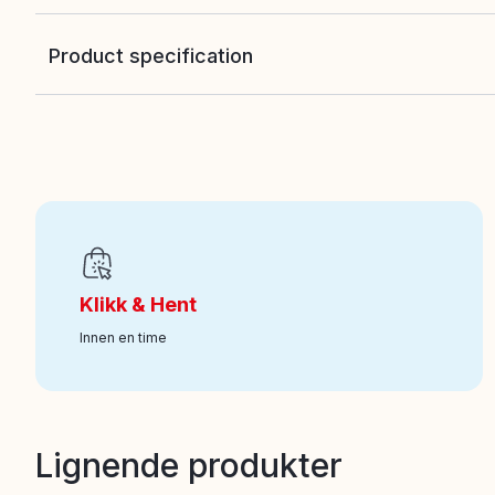
Product specification
EAN
:
4894680036567
Art nr
:
100-226011029
Klikk & Hent
Innen en time
Lignende produkter