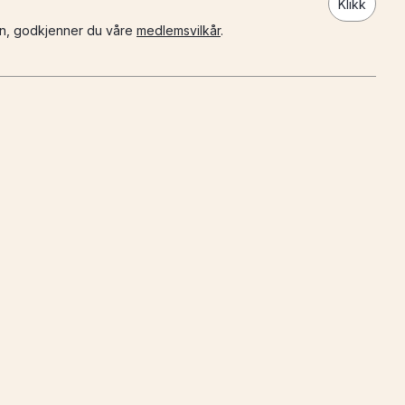
Klikk
n, godkjenner du våre
medlemsvilkår
.