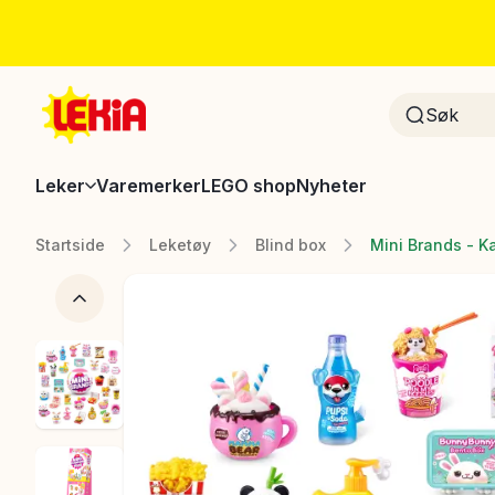
Leker
Varemerker
LEGO shop
Nyheter
Startside
Leketøy
Blind box
Mini Brands - K