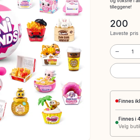
og voksne i al
tilleggene!
200
Laveste pris
1
Finnes ik
Finnes i 
Velg buti