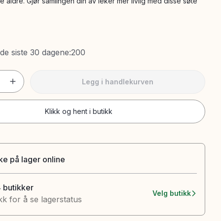
le aldre. Gjør samlingen din av leker mer livlig med disse søte
 de siste 30 dagene
:
200
Legg i handlekurven
Klikk og hent i butikk
ke på lager online
4 butikker
Velg butikk
kk for å se lagerstatus