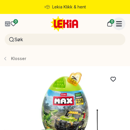
Lekia Klikk & hent
Rask levering
0
0
Klosser