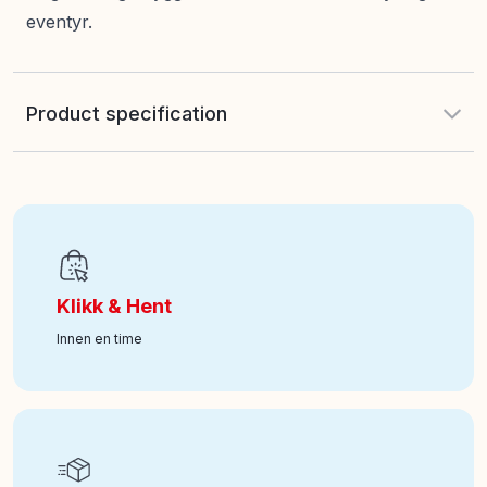
eventyr.
Product specification
EAN
:
4894680036314
Art nr
:
100-141011047
Klikk & Hent
Innen en time