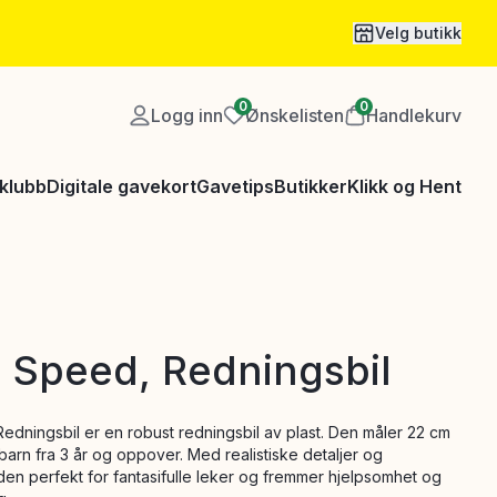
Velg butikk
0
0
Logg inn
Ønskelisten
Handlekurv
klubb
Digitale gavekort
Gavetips
Butikker
Klikk og Hent
 Speed, Redningsbil
dningsbil er en robust redningsbil av plast. Den måler 22 cm
barn fra 3 år og oppover. Med realistiske detaljer og
den perfekt for fantasifulle leker og fremmer hjelpsomhet og