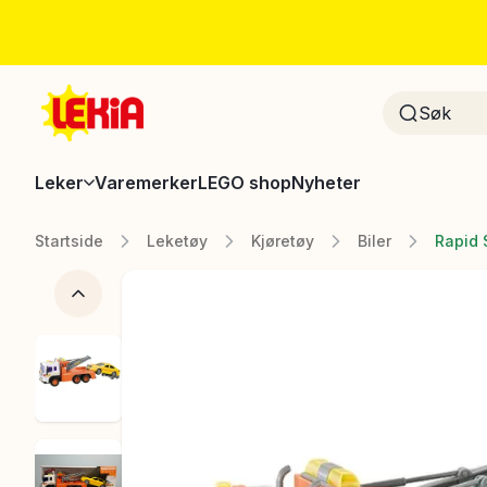
Leker
Varemerker
LEGO shop
Nyheter
Startside
Leketøy
Kjøretøy
Biler
Rapid 