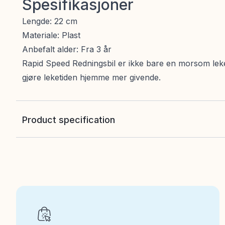
Spesifikasjoner
Lengde: 22 cm
Materiale: Plast
Anbefalt alder: Fra 3 år
Rapid Speed Redningsbil er ikke bare en morsom leke
gjøre leketiden hjemme mer givende.
Product specification
EAN
:
7333380011094
Art nr
:
100-241010354