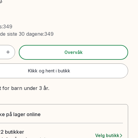
g.
s
:
349
 de siste 30 dagene
:
349
Overvåk
Klikk og hent i butikk
t for barn under 3 år.
ke på lager online
22 butikker
Velg butikk